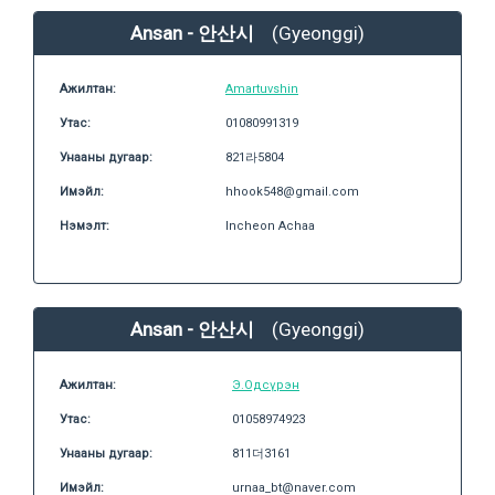
Ansan - 안산시
(Gyeonggi)
Ажилтан:
Amartuvshin
Утас:
01080991319
Унааны дугаар:
821라5804
Имэйл:
hhook548@gmail.com
Нэмэлт:
Incheon Achaa
Ansan - 안산시
(Gyeonggi)
Ажилтан:
Э.Одсүрэн
Утас:
01058974923
Унааны дугаар:
811더3161
Имэйл:
urnaa_bt@naver.com