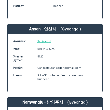
Нэмэлт:
Cheonan
Ansan - 안산시
(Gyeonggi)
Ажилтан:
Sanjaadorj
Утас:
010-8450-6095
Унааны
5120
дугаар:
Имэйл:
Ganbaatar.sanjaadorj@gmail.com
Нэмэлт:
SJ KOD incheon gimpo suwon asan
bucheon
Namyangju - 남양주시
(Gyeonggi)