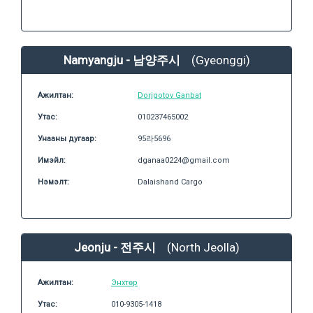
Namyangju - 남양주시
(Gyeonggi)
Ажилтан:
Dorjgotov Ganbat
Утас:
010237465002
Унааны дугаар:
95라5696
Имэйл:
dganaa0224@gmail.com
Нэмэлт:
Dalaishand Cargo
Jeonju - 전주시
(North Jeolla)
Ажилтан:
Энхтөр
Утас:
010-9305-1418