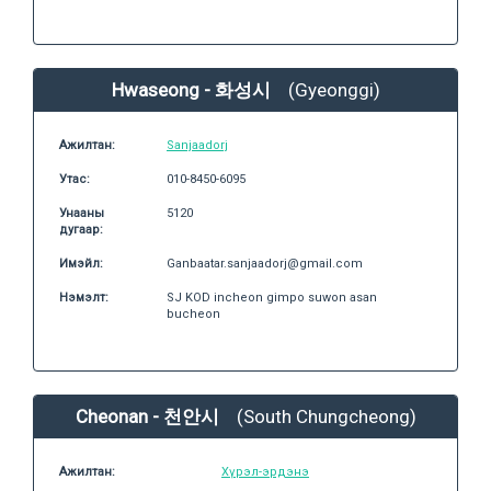
Hwaseong - 화성시
(Gyeonggi)
Ажилтан:
Sanjaadorj
Утас:
010-8450-6095
Унааны
5120
дугаар:
Имэйл:
Ganbaatar.sanjaadorj@gmail.com
Нэмэлт:
SJ KOD incheon gimpo suwon asan
bucheon
Cheonan - 천안시
(South Chungcheong)
Ажилтан:
Хүрэл-эрдэнэ