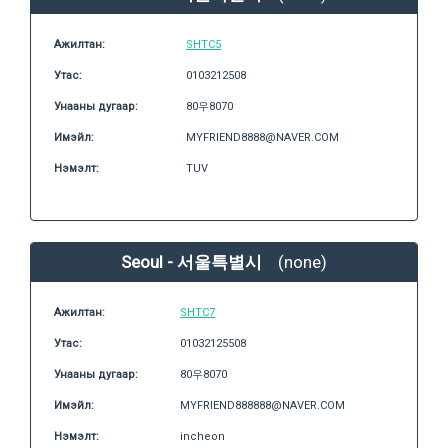
Ажилтан:
SHTC5
Утас:
0103212508
Унааны дугаар:
80우8070
Имэйл:
MYFRIEND8888@NAVER.COM
Нэмэлт:
TUV
Seoul - 서울특별시
(none)
Ажилтан:
SHTC7
Утас:
01032125508
Унааны дугаар:
80우8070
Имэйл:
MYFRIEND888888@NAVER.COM
Нэмэлт:
incheon