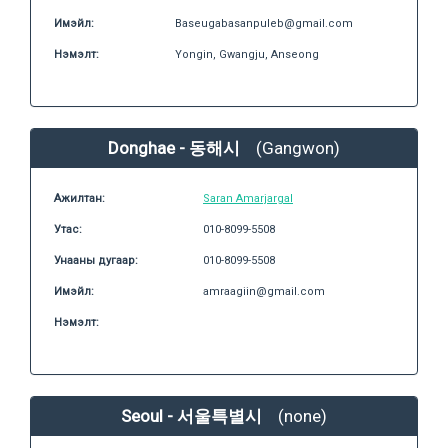
Имэйл:
Baseugabasanpuleb@gmail.com
Нэмэлт:
Yongin, Gwangju, Anseong
Donghae - 동해시
(Gangwon)
Ажилтан:
Saran Amarjargal
Утас:
010-8099-5508
Унааны дугаар:
010-8099-5508
Имэйл:
amraagiin@gmail.com
Нэмэлт:
Seoul - 서울특별시
(none)