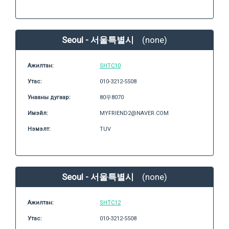
Seoul - 서울특별시
(none)
Ажилтан:
SHTC10
Утас:
010-3212-5508
Унааны дугаар:
80우8070
Имэйл:
MYFRIEND2@NAVER.COM
Нэмэлт:
TUV
Seoul - 서울특별시
(none)
Ажилтан:
SHTC12
Утас:
010-3212-5508