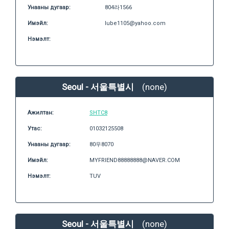
Унааны дугаар:
804라1566
Имэйл:
lube1105@yahoo.com
Нэмэлт:
Seoul - 서울특별시
(none)
Ажилтан:
SHTC8
Утас:
01032125508
Унааны дугаар:
80우8070
Имэйл:
MYFRIEND88888888@NAVER.COM
Нэмэлт:
TUV
Seoul - 서울특별시
(none)