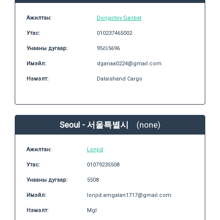
Ажилтан:
Dorjgotov Ganbat
Утас:
010237465002
Унааны дугаар:
95라5696
Имэйл:
dganaa0224@gmail.com
Нэмэлт:
Dalaishand Cargo
Seoul - 서울특별시
(none)
Ажилтан:
Lonjid
Утас:
01079235508
Унааны дугаар:
5508
Имэйл:
lonjid.amgalan1717@gmail.com
Нэмэлт:
Mgl