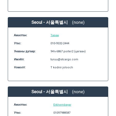
Seoul - 서울특별시
(none)
Ажилтан:
Төрөө
Утас:
010-9532-2444
Унааны дугаар:
94누6867 porter2 (цагаан)
Имэйл:
turuu@stcargo.com
Нэмэлт:
T kodnii jolooch
Seoul - 서울특별시
(none)
Ажилтан:
Erkhembayar
Утас:
01097988587