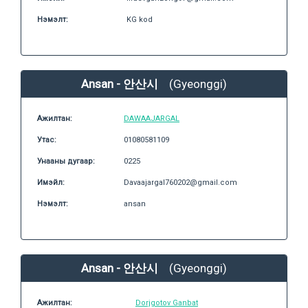
Нэмэлт:
KG kod
Ansan - 안산시
(Gyeonggi)
Ажилтан:
DAWAAJARGAL
Утас:
01080581109
Унааны дугаар:
0225
Имэйл:
Davaajargal760202@gmail.com
Нэмэлт:
ansan
Ansan - 안산시
(Gyeonggi)
Ажилтан:
Dorjgotov Ganbat