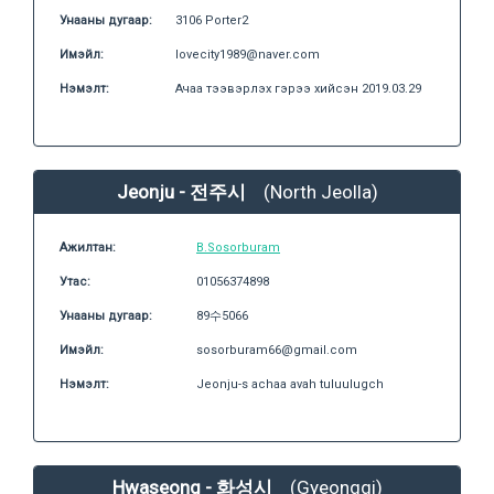
Унааны дугаар:
3106 Porter2
Имэйл:
lovecity1989@naver.com
Нэмэлт:
Ачаа тээвэрлэх гэрээ хийсэн 2019.03.29
Jeonju - 전주시
(North Jeolla)
Ажилтан:
B.Sosorburam
Утас:
01056374898
Унааны дугаар:
89수5066
Имэйл:
sosorburam66@gmail.com
Нэмэлт:
Jeonju-s achaa avah tuluulugch
Hwaseong - 화성시
(Gyeonggi)