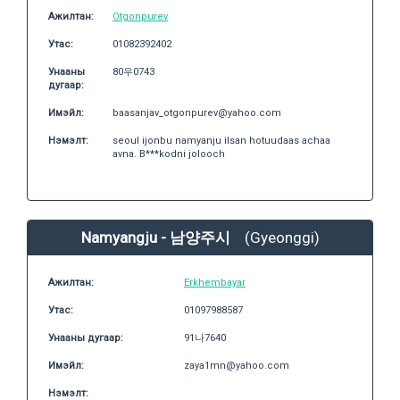
Ажилтан:
Otgonpurev
Утас:
01082392402
Унааны
80우0743
дугаар:
Имэйл:
baasanjav_otgonpurev@yahoo.com
Нэмэлт:
seoul ijonbu namyanju ilsan hotuudaas achaa
avna. B***kodni jolooch
Namyangju - 남양주시
(Gyeonggi)
Ажилтан:
Erkhembayar
Утас:
01097988587
Унааны дугаар:
91나7640
Имэйл:
zaya1mn@yahoo.com
Нэмэлт: