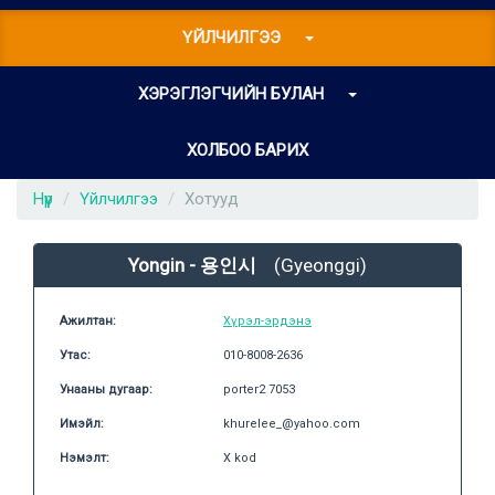
ҮЙЛЧИЛГЭЭ
ХЭРЭГЛЭГЧИЙН БУЛАН
ХОЛБОО БАРИХ
Нүүр
Үйлчилгээ
Хотууд
Yongin - 용인시
(Gyeonggi)
Ажилтан:
Хүрэл-эрдэнэ
Утас:
010-8008-2636
Унааны дугаар:
porter2 7053
Имэйл:
khurelee_@yahoo.com
Нэмэлт:
X kod