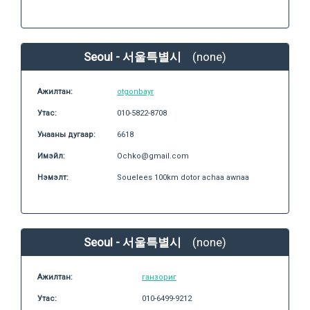
Seoul - 서울특별시
(none)
Ажилтан:
otgonbayr
Утас:
010-5822-8708
Унааны дугаар:
6618
Имэйл:
Ochko@gmail.com
Нэмэлт:
Souelees 100km dotor achaa awnaa
Seoul - 서울특별시
(none)
Ажилтан:
ганзориг
Утас:
010-6499-9212