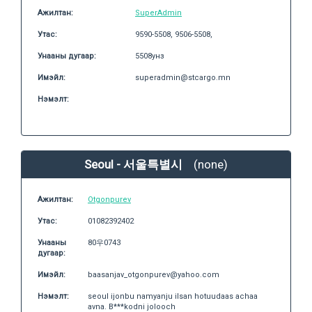
Ажилтан:
SuperAdmin
Утас:
9590-5508, 9506-5508,
Унааны дугаар:
5508унз
Имэйл:
superadmin@stcargo.mn
Нэмэлт:
Seoul - 서울특별시
(none)
Ажилтан:
Otgonpurev
Утас:
01082392402
Унааны
80우0743
дугаар:
Имэйл:
baasanjav_otgonpurev@yahoo.com
Нэмэлт:
seoul ijonbu namyanju ilsan hotuudaas achaa
avna. B***kodni jolooch