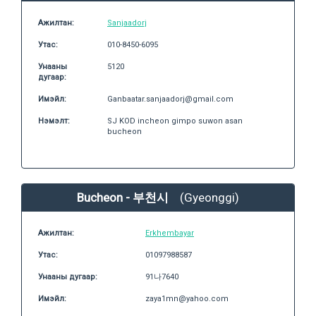
Ажилтан:
Sanjaadorj
Утас:
010-8450-6095
Унааны
5120
дугаар:
Имэйл:
Ganbaatar.sanjaadorj@gmail.com
Нэмэлт:
SJ KOD incheon gimpo suwon asan
bucheon
Bucheon - 부천시
(Gyeonggi)
Ажилтан:
Erkhembayar
Утас:
01097988587
Унааны дугаар:
91나7640
Имэйл:
zaya1mn@yahoo.com