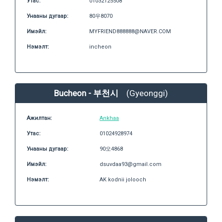
Утас:
01032125508
Унааны дугаар:
80우8070
Имэйл:
MYFRIEND888888@NAVER.COM
Нэмэлт:
incheon
Bucheon - 부천시
(Gyeonggi)
Ажилтан:
Ankhaa
Утас:
01024928974
Унааны дугаар:
90오4868
Имэйл:
dsuvdaa93@gmail.com
Нэмэлт:
AK kodnii jolooch