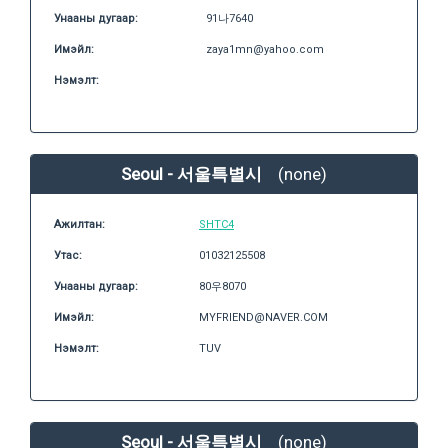
Унааны дугаар:
91나7640
Имэйл:
zaya1mn@yahoo.com
Нэмэлт:
Seoul - 서울특별시
(none)
Ажилтан:
SHTC4
Утас:
01032125508
Унааны дугаар:
80우8070
Имэйл:
MYFRIEND@NAVER.COM
Нэмэлт:
TUV
Seoul - 서울특별시
(none)