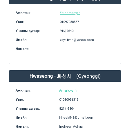
Ажилтан:
Erkhembayar
Утас:
01097988587
Унааны дугаар:
91나7640
Имэйл:
zaya1mn@yahoo.com
Нэмэлт:
Hwaseong - 화성시
(Gyeonggi)
Ажилтан:
Amartuvshin
Утас:
01080991319
Унааны дугаар:
821라5804
Имэйл:
hhook548@gmail.com
Нэмэлт:
Incheon Achaa