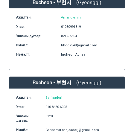
Bucheon - 부천시
(Gyeonggi)
Ажилтан:
Amartuvshin
Утас:
01080991319
Унааны дугаар:
821라5804
Имэйл:
hhook548@gmail.com
Нэмэлт:
Incheon Achaa
Bucheon - 부천시
(Gyeonggi)
Ажилтан:
Sanjaadorj
Утас:
010-8450-6095
Унааны
5120
дугаар:
Имэйл:
Ganbaatar.sanjaadorj@gmail.com