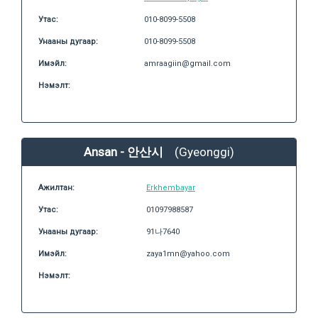
Утас:
010-8099-5508
Унааны дугаар:
010-8099-5508
Имэйл:
amraagiin@gmail.com
Нэмэлт:
Ansan - 안산시
(Gyeonggi)
Ажилтан:
Erkhembayar
Утас:
01097988587
Унааны дугаар:
91나7640
Имэйл:
zaya1mn@yahoo.com
Нэмэлт: