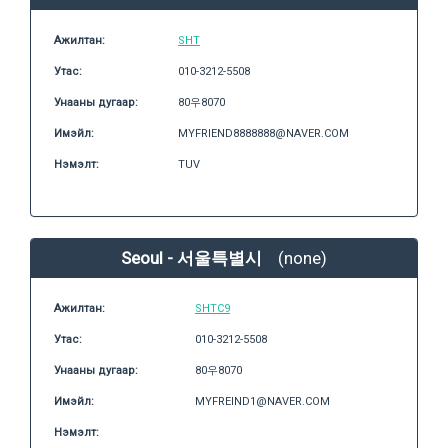
Ажилтан:
SHT
Утас:
010-3212-5508
Унааны дугаар:
80우8070
Имэйл:
MYFRIEND8888888@NAVER.COM
Нэмэлт:
TUV
Seoul - 서울특별시
(none)
Ажилтан:
SHTC9
Утас:
010-3212-5508
Унааны дугаар:
80우8070
Имэйл:
MYFREIND1@NAVER.COM
Нэмэлт: