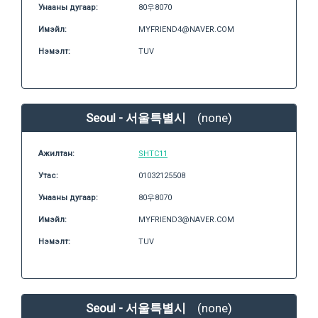
Унааны дугаар:
80우8070
Имэйл:
MYFRIEND4@NAVER.COM
Нэмэлт:
TUV
Seoul - 서울특별시
(none)
Ажилтан:
SHTC11
Утас:
01032125508
Унааны дугаар:
80우8070
Имэйл:
MYFRIEND3@NAVER.COM
Нэмэлт:
TUV
Seoul - 서울특별시
(none)