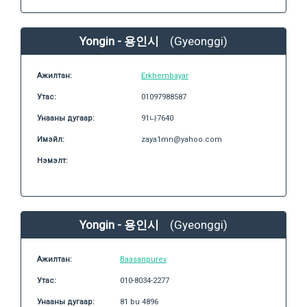
Yongin - 용인시
(Gyeonggi)
Ажилтан:
Erkhembayar
Утас:
01097988587
Унааны дугаар:
91나7640
Имэйл:
zaya1mn@yahoo.com
Нэмэлт:
Yongin - 용인시
(Gyeonggi)
Ажилтан:
Baasanpurev
Утас:
010-8034-2277
Унааны дугаар:
81 bu 4896