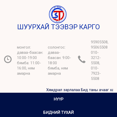
ШУУРХАЙ ТЭЭВЭР КАРГО
95905508,
монгол:
солонгос:
95065508
даваа-баасан:
даваа-
010-
10:00-19:00
баасан: 9:00-
3212-
бямба: 11:00-
18:00
5508,
16:00, ням
бямба, ням
010-
амарна
амарна
7923-
5508
Хямдрал зарлалаа Бид таны ачааг хамгийн х
НҮҮР
БИДНИЙ ТУХАЙ