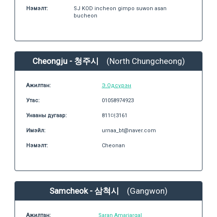
Нэмэлт:
SJ KOD incheon gimpo suwon asan
bucheon
Cheongju - 청주시
(North Chungcheong)
Ажилтан:
Э.Одсүрэн
Утас:
01058974923
Унааны дугаар:
811더3161
Имэйл:
urnaa_bt@naver.com
Нэмэлт:
Cheonan
Samcheok - 삼척시
(Gangwon)
Ажилтан:
Saran Amarjargal