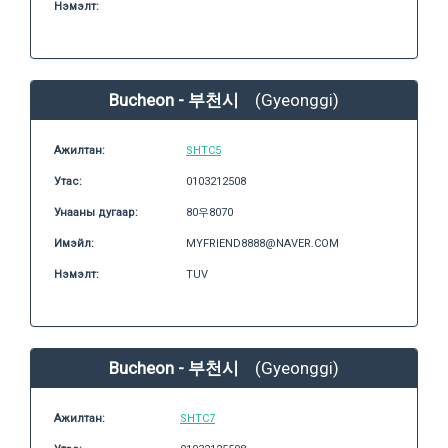
Нэмэлт:
Bucheon - 부천시
(Gyeonggi)
Ажилтан:
SHTC5
Утас:
0103212508
Унааны дугаар:
80우8070
Имэйл:
MYFRIEND8888@NAVER.COM
Нэмэлт:
TUV
Bucheon - 부천시
(Gyeonggi)
Ажилтан:
SHTC7