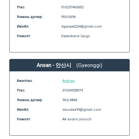
Утас:
010237465002
Унааны дугаар:
95라5696
Имэйл:
dganaa0224@gmail.com
Нэмэлт:
Dalaishand Cargo
Ansan - 안산시
(Gyeonggi)
Ажилтан:
Ankhaa
Утас:
01024928974
Унааны дугаар:
90오4868
Имэйл:
dsuvdaa93@gmail.com
Нэмэлт:
AK kodnii jolooch