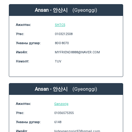
Ansan - 안산시
(Gyeonggi)
Ажилтан:
SHTC5
Утас:
0103212508
Унааны дугаар:
80우8070
Имэйл:
MYFRIEND8888@NAVER.COM
Нэмэлт:
TUV
Ansan - 안산시
(Gyeonggi)
Ажилтан:
Ganzorig
Утас:
01056575355
Унааны дугаар:
6148
Имэйл:
liidevganzorig97@gmail.com