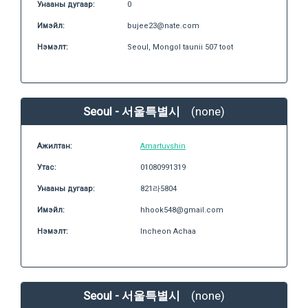
Унааны дугаар:
0
Имэйл:
bujee23@nate.com
Нэмэлт:
Seoul, Mongol taunii 507 toot
Seoul - 서울특별시
(none)
Ажилтан:
Amartuvshin
Утас:
01080991319
Унааны дугаар:
821라5804
Имэйл:
hhook548@gmail.com
Нэмэлт:
Incheon Achaa
Seoul - 서울특별시
(none)