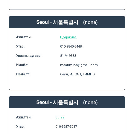
Seoul - 서울특별시
(none)
Ажилтан:
Цэцэгмаа
Утас:
010-9840-8448
Унааны дугаар:
81 누 9333
Имэйл:
maarimina@gmail.com
Нэмэлт:
Сөүл, ИЛСАН, ГИМПО
Seoul - 서울특별시
(none)
Ажилтан:
Bujee
Утас:
010-3287-3037