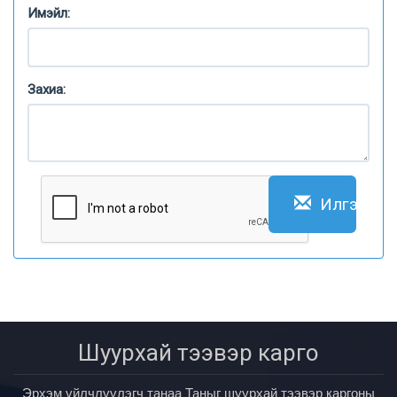
Имэйл:
Захиа:
Илгээх
Шуурхай тээвэр карго
Эрхэм үйлчлүүлэгч танаа Таныг шуурхай тээвэр каргоны