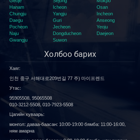
Geoje
Sejong
Mokpo
Hanam
Icheon
Osan
Chungju
Yangju
Incheon
Daegu
Guri
Anseong
Pocheon
Jecheon
Yeoju
Naju
Dongducheon
Daejeon
Gwangju
Suwon
Холбоо барих
Хаяг:
인천 중구 서해대로209번길 77 주) 마이프렌드
Утас:
95905508, 95065508
010-3212-5508, 010-7923-5508
Цагийн хуваарь:
монгол: даваа-баасан: 10:00-19:00 бямба: 11:00-16:00,
ням амарна