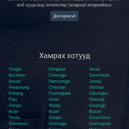
вэб хуудсанд зочилсонд талархал илэрхийлье.
Дэлгэрэнгүй
Хамрах хотууд
Yongin
Donghae
Seoul
Bucheon
Cheongju
Samcheok
Ansan
Namyangju
Jeonju
Hwaseong
Cheonan
Gimhae
Pohang
Pyeongtaek
Uijeongbu
Paju
Gumi
Siheung
Gimpo
Wonju
Gwangju
Asan
Iksan
Busan
Yeosu
Gunpo
Chuncheon
Suncheon
Gyeongju
Gyeongsan