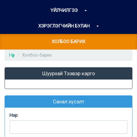
ҮЙЛЧИЛГЭЭ
ХЭРЭГЛЭГЧИЙН БУЛАН
ХОЛБОО БАРИХ
Нүүр
Холбоо барих
Шуурхай Тээвэр карго
Санал хүсэлт
Нэр: