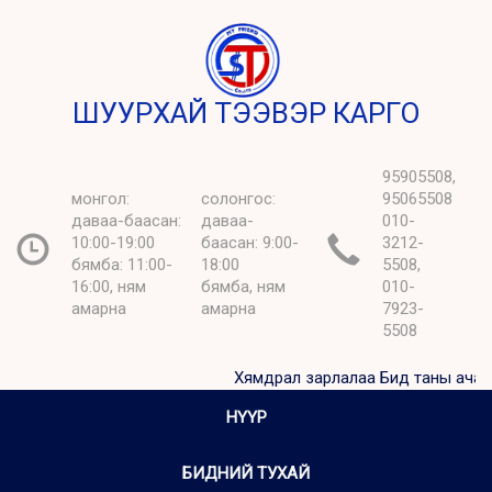
ШУУРХАЙ ТЭЭВЭР КАРГО
95905508,
монгол:
солонгос:
95065508
даваа-баасан:
даваа-
010-
10:00-19:00
баасан: 9:00-
3212-
бямба: 11:00-
18:00
5508,
16:00, ням
бямба, ням
010-
амарна
амарна
7923-
5508
Хямдрал зарлалаа Бид таны ачааг хамг
НҮҮР
БИДНИЙ ТУХАЙ