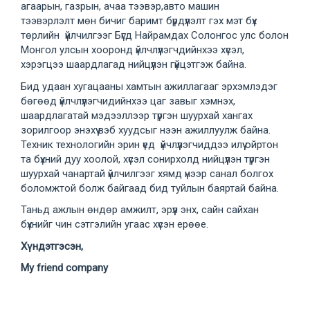
агаарын, газрын, ачаа тээвэр,авто машин
тээвэрлэлт мөн бичиг баримт бүрдүүлэлт гэх мэт бүх
төрлийн үйлчилгээг Бүгд Найрамдах Солонгос улс болон
Монгол улсын хооронд үйлчлүүлэгчдийнхээ хүсэл,
хэрэгцээ шаардлагад нийцүүлэн гүйцэтгэж байна.
Бид удаан хугацааны хамтын ажиллагааг эрхэмлэдэг
бөгөөд үйлчлүүлэгчидийнхээ цаг завыг хэмнэх,
шаардлагатай мэдээллээр түргэн шуурхай хангах
зорилгоор энэхүү вэб хуудсыг нээн ажиллуулж байна.
Техник технологийн эрин үед үйчлүүлэгчиддээ илүү ойртон
та бүхний дуу хоолой, хүсэл сонирхолд нийцүүлэн түргэн
шуурхай чанартай үйлчилгээг хямд үнээр санал болгох
боломжтой болж байгаад бид туйлын баяртай байна.
Таньд ажлын өндөр амжилт, эрүүл энх, сайн сайхан
бүхнийг чин сэтгэлийн угаас хүсэн ерөөе.
Хүндэтгэсэн
,
My friend company