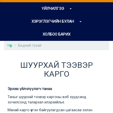
ҮЙЛЧИЛГЭЭ
ХЭРЭГЛЭГЧИЙН БУЛАН
ХОЛБОО БАРИХ
Нүүр
Бидний тухай
ШУУРХАЙ ТЭЭВЭР
КАРГО
Эрхэм үйлчлүүлэгч танаа
Таныг шуурхай тээвэр каргоны вэб хуудсанд
зочилсонд талархал илэрхийлье.
Манай карго үүсгэн байгуулагдсан цагаасаа эхлэн