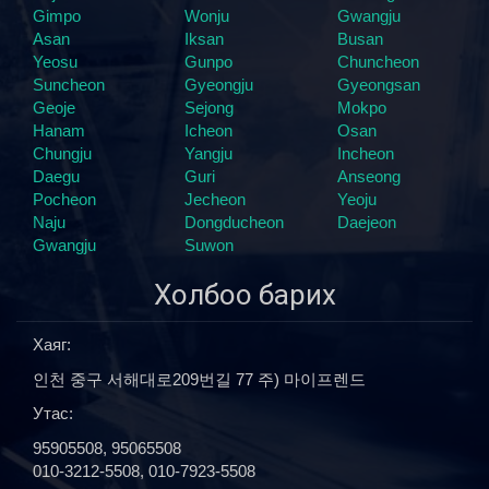
Gimpo
Wonju
Gwangju
Asan
Iksan
Busan
Yeosu
Gunpo
Chuncheon
Suncheon
Gyeongju
Gyeongsan
Geoje
Sejong
Mokpo
Hanam
Icheon
Osan
Chungju
Yangju
Incheon
Daegu
Guri
Anseong
Pocheon
Jecheon
Yeoju
Naju
Dongducheon
Daejeon
Gwangju
Suwon
Холбоо барих
Хаяг:
인천 중구 서해대로209번길 77 주) 마이프렌드
Утас:
95905508, 95065508
010-3212-5508, 010-7923-5508