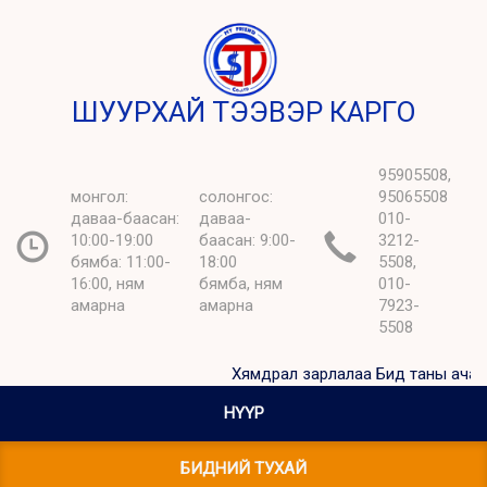
ШУУРХАЙ ТЭЭВЭР КАРГО
95905508,
монгол:
солонгос:
95065508
даваа-баасан:
даваа-
010-
10:00-19:00
баасан: 9:00-
3212-
бямба: 11:00-
18:00
5508,
16:00, ням
бямба, ням
010-
амарна
амарна
7923-
5508
Хямдрал зарлалаа Бид таны ачааг х
НҮҮР
БИДНИЙ ТУХАЙ