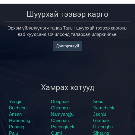
Шуурхай тээвэр карго
Эрхэм үйлчлүүлэгч танаа Таныг шуурхай тээвэр каргоны
вэб хуудсанд зочилсонд талархал илэрхийлье.
Дэлгэрэнгүй
Хамрах хотууд
Yongin
Donghae
Seoul
Bucheon
Cheongju
Samcheok
Ansan
Namyangju
Jeonju
Hwaseong
Cheonan
Gimhae
Pohang
Pyeongtaek
Uijeongbu
Paju
Gumi
Siheung